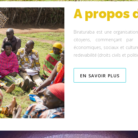
A propos 
Biraturaba est une organisatio
citoyens, commençant par l’
économiques, sociaux et culturel
redevabilité (droits civils et polit
EN SAVOIR PLUS