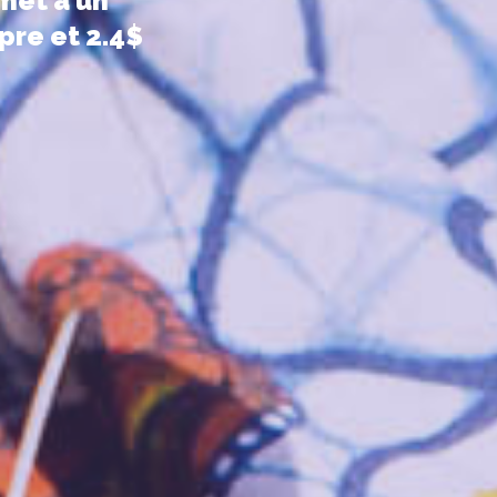
rmet à un
pre et 2.4$