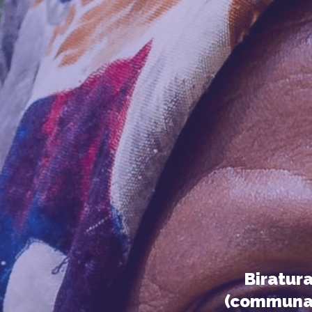
Biratur
(communau