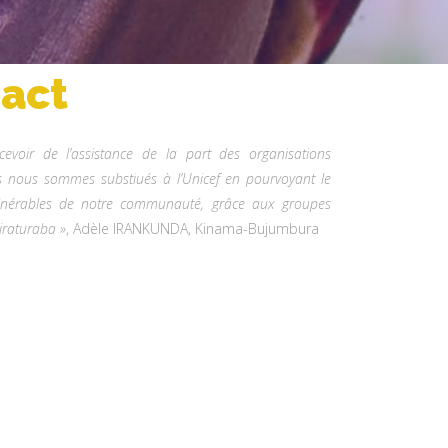
act
evoir de l’assistance de la part des organisations
s nous sommes substiués à l’Unicef en pourvoyant le
vulnérables de notre communauté, grâce aux groupes
iraturaba »
, Adèle IRANKUNDA, Kinama-Bujumbura