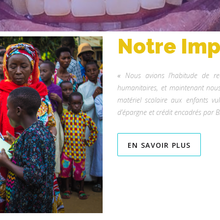
Notre Imp
«
Nous avions l’habitude de rec
humanitaires, et maintenant nou
matériel scolaire aux enfants 
d’épargne et crédit encadrés par B
EN SAVOIR PLUS