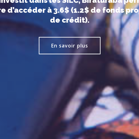
investit dans les SILC, Biraturaba pe
re d’accéder à 3.6$ (1.2$ de fonds pro
de crédit).
En savoir plus