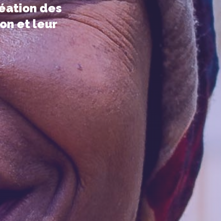
réation des
on et leur