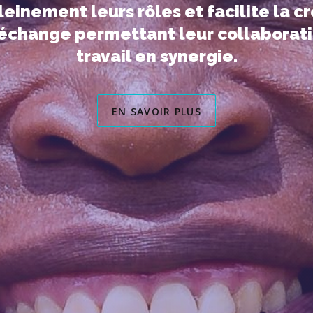
leinement leurs rôles et facilite la c
échange permettant leur collaborati
travail en synergie.
EN SAVOIR PLUS