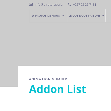
info@biraturaba.bi
+257 22 25 7181
A PROPOS DE NOUS
CE QUE NOUS FAISONS
ANIMATION NUMBER
Addon List